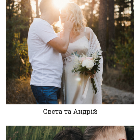
Свєта та Андрій